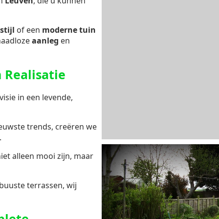
n
Leuven
, die u kunnen
stijl
of een
moderne tuin
naadloze
aanleg
en
 Realisatie
isie in een levende,
ieuwste trends, creëren we
.
niet alleen mooi zijn, maar
buuste terrassen, wij
plete