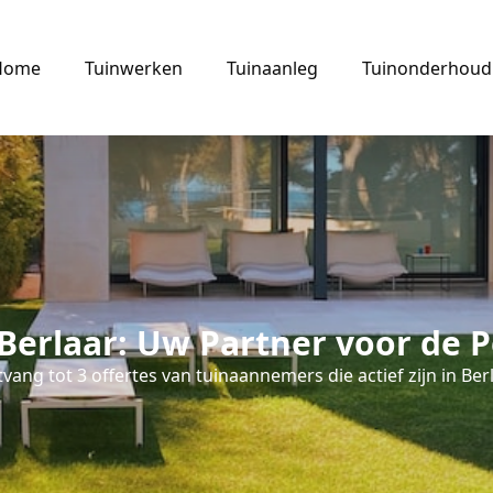
Home
Tuinwerken
Tuinaanleg
Tuinonderhoud
Berlaar: Uw Partner voor de P
vang tot 3 offertes van tuinaannemers die actief zijn in Berl