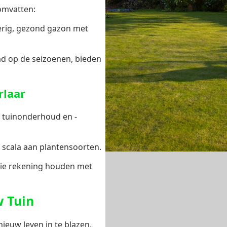
mvatten:
erig, gezond gazon met
md op de seizoenen, bieden
rlaar
 tuinonderhoud en -
 scala aan plantensoorten.
ie rekening houden met
w Tuin
euw leven in te blazen.