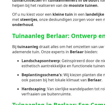
tuinarchitecten
en
tuinaannemers in de buurt
va
helpen bij het realiseren van de
mooiste tuinen
.
Of u nu kiest voor een
kleine tuin
in een
landelijke 
met
steentjes
, onze deskundigen zorgen voor een 
onderhoud
.
Tuinaanleg Berlaar: Ontwerp en
Bij
tuinaanleg
draait alles om het omzetten van uw v
ademende tuin. Onze experts in
Berlaar
bieden:
Landschapsontwerp
: Geïnspireerd door de n
esthetisch aantrekkelijke en functionele tuinen
Beplantingsschema's
: Wij kiezen planten die 
ook passen bij het lokale klimaat van
Berlaar
.
Hardscaping
: Van sierlijke wandelpaden tot ro
verfraaien uw buitenruimte.
Tuinaanleg in Berlaar: Een Com