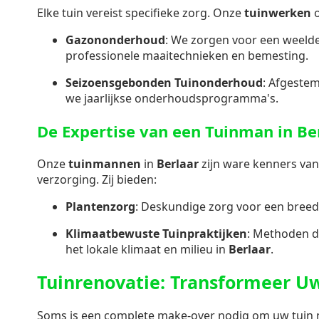
Elke tuin vereist specifieke zorg. Onze
tuinwerken
o
Gazononderhoud
: We zorgen voor een weeld
professionele maaitechnieken en bemesting.
Seizoensgebonden Tuinonderhoud
: Afgeste
we jaarlijkse onderhoudsprogramma's.
De Expertise van een Tuinman in Be
Onze
tuinmannen
in
Berlaar
zijn ware kenners van
verzorging. Zij bieden:
Plantenzorg
: Deskundige zorg voor een breed
Klimaatbewuste Tuinpraktijken
: Methoden d
het lokale klimaat en milieu in
Berlaar
.
Tuinrenovatie: Transformeer U
Soms is een complete make-over nodig om uw tuin ni