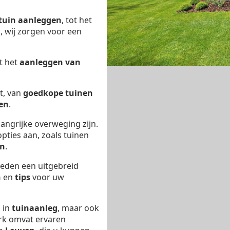
tuin aanleggen
, tot het
n
, wij zorgen voor een
t het
aanleggen van
t, van
goedkope tuinen
en
.
angrijke overweging zijn.
pties aan, zoals tuinen
en
.
eden een uitgebreid
n
en
tips
voor uw
d in
tuinaanleg
, maar ook
rk omvat ervaren