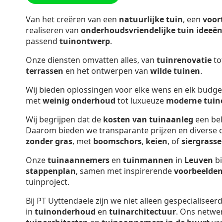
Van het creëren van een
natuurlijke tuin
, een
voor
realiseren van
onderhoudsvriendelijke tuin ideeë
passend
tuinontwerp
.
Onze diensten omvatten alles, van
tuinrenovatie
to
terrassen
en het ontwerpen van
wilde tuinen
.
Wij bieden oplossingen voor elke wens en elk budge
met
weinig onderhoud
tot luxueuze
moderne tuin
Wij begrijpen dat de
kosten van tuinaanleg
een bel
Daarom bieden we transparante prijzen en diverse o
zonder gras
, met
boomschors
,
keien
, of
siergrass
Onze
tuinaannemers
en
tuinmannen
in
Leuven
bi
stappenplan
, samen met inspirerende
voorbeelde
tuinproject.
Bij PT Uyttendaele zijn we niet alleen gespecialiseer
in
tuinonderhoud
en
tuinarchitectuur
. Ons netwe