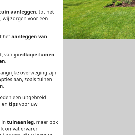
tuin aanleggen
, tot het
n
, wij zorgen voor een
t het
aanleggen van
t, van
goedkope tuinen
en
.
angrijke overweging zijn.
pties aan, zoals tuinen
en
.
eden een uitgebreid
n
en
tips
voor uw
d in
tuinaanleg
, maar ook
rk omvat ervaren