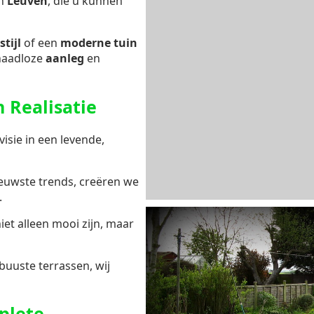
n
Leuven
, die u kunnen
stijl
of een
moderne tuin
naadloze
aanleg
en
 Realisatie
isie in een levende,
ieuwste trends, creëren we
.
niet alleen mooi zijn, maar
buuste terrassen, wij
plete