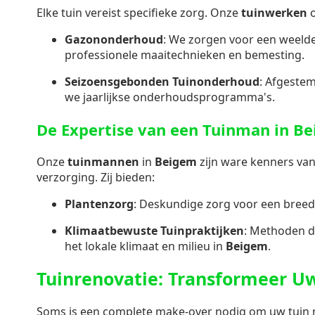
Elke tuin vereist specifieke zorg. Onze
tuinwerken
o
Gazononderhoud
: We zorgen voor een weeld
professionele maaitechnieken en bemesting.
Seizoensgebonden Tuinonderhoud
: Afgeste
we jaarlijkse onderhoudsprogramma's.
De Expertise van een Tuinman in B
Onze
tuinmannen
in
Beigem
zijn ware kenners va
verzorging. Zij bieden:
Plantenzorg
: Deskundige zorg voor een breed
Klimaatbewuste Tuinpraktijken
: Methoden d
het lokale klimaat en milieu in
Beigem
.
Tuinrenovatie: Transformeer U
Soms is een complete make-over nodig om uw tuin ni