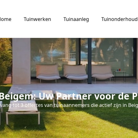
Home
Tuinwerken
Tuinaanleg
Tuinonderhoud
Beigem: Uw Partner voor de P
vang tot 3 offertes van tuinaannemers die actief zijn in Bei