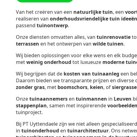
Van het creëren van een
natuurlijke tuin
, een
voor
realiseren van
onderhoudsvriendelijke tuin ideeë
passend
tuinontwerp
.
Onze diensten omvatten alles, van
tuinrenovatie
to
terrassen
en het ontwerpen van
wilde tuinen
.
Wij bieden oplossingen voor elke wens en elk budge
met
weinig onderhoud
tot luxueuze
moderne tuin
Wij begrijpen dat de
kosten van tuinaanleg
een bel
Daarom bieden we transparante prijzen en diverse o
zonder gras
, met
boomschors
,
keien
, of
siergrass
Onze
tuinaannemers
en
tuinmannen
in
Leuven
bi
stappenplan
, samen met inspirerende
voorbeelde
tuinproject.
Bij PT Uyttendaele zijn we niet alleen gespecialiseer
in
tuinonderhoud
en
tuinarchitectuur
. Ons netwe