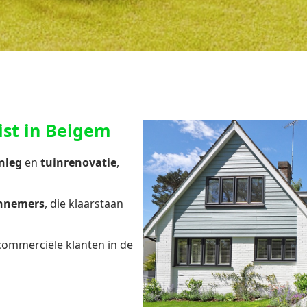
ist in Beigem
nleg
en
tuinrenovatie
,
annemers
, die klaarstaan
 commerciële klanten in de