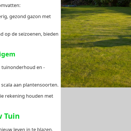
mvatten:
erig, gezond gazon met
md op de seizoenen, bieden
eigem
n tuinonderhoud en -
 scala aan plantensoorten.
ie rekening houden met
w Tuin
euw leven in te blazen.