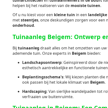
tuinarchitecten
en
tuinaannemers in de buurt
va
helpen bij het realiseren van de
mooiste tuinen
.
Of u nu kiest voor een
kleine tuin
in een
landelijke 
met
steentjes
, onze deskundigen zorgen voor een 
onderhoud
.
Tuinaanleg Beigem: Ontwerp en
Bij
tuinaanleg
draait alles om het omzetten van uw v
ademende tuin. Onze experts in
Beigem
bieden:
Landschapsontwerp
: Geïnspireerd door de n
esthetisch aantrekkelijke en functionele tuinen
Beplantingsschema's
: Wij kiezen planten die 
ook passen bij het lokale klimaat van
Beigem
.
Hardscaping
: Van sierlijke wandelpaden tot ro
verfraaien uw buitenruimte.
Tuinaanleg in Beigem: Een Com