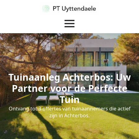
Tuinaanleg Achterbos: Uw
Partner voor de Perfecte
Tuin
Ontvang tot 3 offertes van tuinaannemers die actief
zijn in Achterbos.