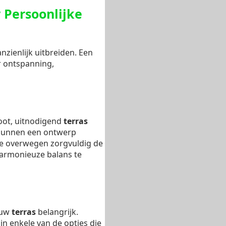
 Persoonlijke
zienlijk uitbreiden. Een
r ontspanning,
root, uitnodigend
terras
unnen een ontwerp
We overwegen zorgvuldig de
rmonieuze balans te
r uw
terras
belangrijk.
jn enkele van de opties die