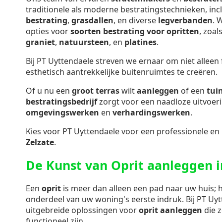
traditionele als moderne bestratingstechnieken, inc
bestrating
,
grasdallen
, en diverse
legverbanden
. 
opties voor
soorten bestrating voor opritten
, zoal
graniet
,
natuursteen
, en
platines
.
Bij PT Uyttendaele streven we ernaar om niet alleen
esthetisch aantrekkelijke buitenruimtes te creëren.
Of u nu een
groot terras
wilt
aanleggen
of een
tui
bestratingsbedrijf
zorgt voor een naadloze uitvoer
omgevingswerken
en
verhardingswerken
.
Kies voor PT Uyttendaele voor een professionele en
Zelzate
.
De Kunst van Oprit aanleggen i
Een
oprit
is meer dan alleen een pad naar uw huis; h
onderdeel van uw woning's eerste indruk. Bij PT Uy
uitgebreide oplossingen voor
oprit aanleggen
die z
functioneel zijn.