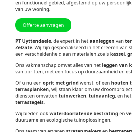
en functioneel gebied, afgestemd op uw persoonlijk
van uw woning.
Offerte aanvragen
PT Uyttendaele
, de expert in het
aanleggen
van
te
Zelzate
. Wij zijn gespecialiseerd in het creëren van 
een verscheidenheid aan materialen zoals
kassei
,
g
Ons vakmanschap omvat alles van het
leggen van 
van opritten, met een focus op duurzaamheid en est
Of u nu een
oprit met grind
wenst, of een
houten t
terrasplanken
, wij staan klaar om uw droomproject
diensten omvatten
tuinwerken
,
tuinaanleg
, en he
terrastegels
.
Wij bieden ook
waterdoorlatende bestrating
en
ve
duurzame en ecologische tuinoplossingen.
Ons team van ervaren
stratenmakers
en
bestrater