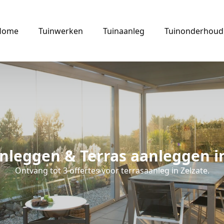
Home
Tuinwerken
Tuinaanleg
Tuinonderhoud
nleggen & Terras aanleggen i
Ontvang tot 3 offertes voor terrasaanleg in Zelzate.