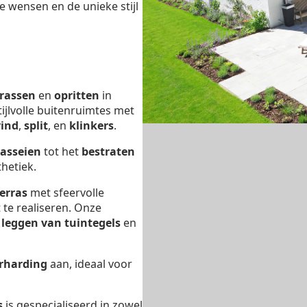
e wensen en de unieke stijl
rrassen
en
opritten
in
stijlvolle buitenruimtes met
rind
,
split
, en
klinkers
.
kasseien
tot het
bestraten
hetiek.
erras
met sfeervolle
 te realiseren. Onze
t
leggen van tuintegels
en
rharding
aan, ideaal voor
s
is gespecialiseerd in zowel