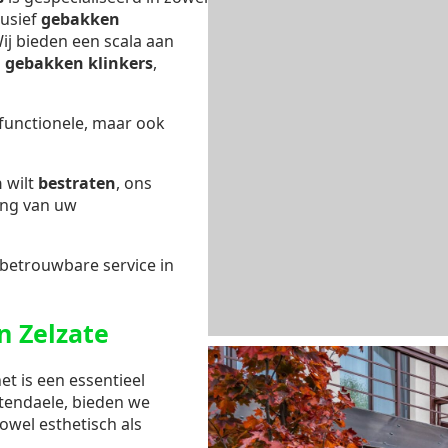
lusief
gebakken
Wij bieden een scala aan
s
gebakken klinkers
,
 functionele, maar ook
n
wilt
bestraten
, ons
ing van uw
 betrouwbare service in
n Zelzate
et is een essentieel
ttendaele, bieden we
owel esthetisch als