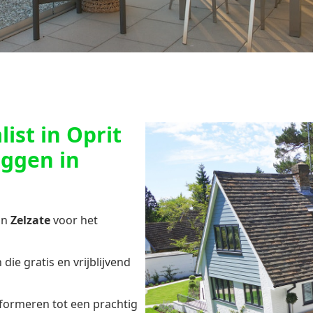
ist in Oprit
eggen in
in
Zelzate
voor het
die gratis en vrijblijvend
formeren tot een prachtig