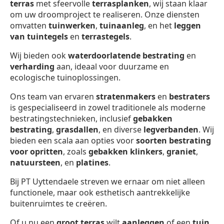
terras
met sfeervolle
terrasplanken
, wij staan klaar
om uw droomproject te realiseren. Onze diensten
omvatten
tuinwerken
,
tuinaanleg
, en het
leggen
van tuintegels
en
terrastegels
.
Wij bieden ook
waterdoorlatende bestrating
en
verharding
aan, ideaal voor duurzame en
ecologische tuinoplossingen.
Ons team van ervaren
stratenmakers
en
bestraters
is gespecialiseerd in zowel traditionele als moderne
bestratingstechnieken, inclusief
gebakken
bestrating
,
grasdallen
, en diverse
legverbanden
. Wij
bieden een scala aan opties voor
soorten bestrating
voor opritten
, zoals
gebakken klinkers
,
graniet
,
natuursteen
, en
platines
.
Bij PT Uyttendaele streven we ernaar om niet alleen
functionele, maar ook esthetisch aantrekkelijke
buitenruimtes te creëren.
Of u nu een
groot terras
wilt
aanleggen
of een
tuin