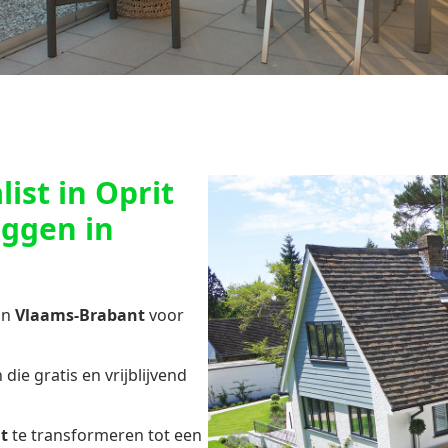
ist in Oprit
eggen in
in
Vlaams-Brabant
voor
die gratis en vrijblijvend
t
te transformeren tot een