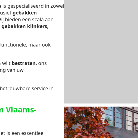
s
is gespecialiseerd in zowel
lusief
gebakken
Wij bieden een scala aan
s
gebakken klinkers
,
 functionele, maar ook
n
wilt
bestraten
, ons
ing van uw
 betrouwbare service in
n Vlaams-
et is een essentieel