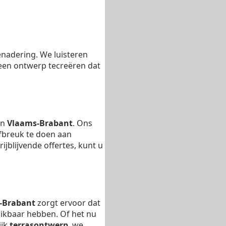
enadering. We luisteren
en ontwerp tecreëren dat
in
Vlaams-Brabant
. Ons
afbreuk te doen aan
jblijvende offertes, kunt u
-Brabant
zorgt ervoor dat
chikbaar hebben. Of het nu
ijk
terrasontwerp
, we