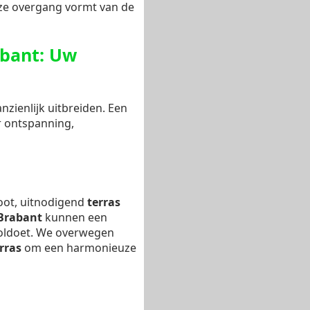
oze overgang vormt van de
abant: Uw
zienlijk uitbreiden. Een
r ontspanning,
root, uitnodigend
terras
Brabant
kunnen een
voldoet. We overwegen
rras
om een harmonieuze