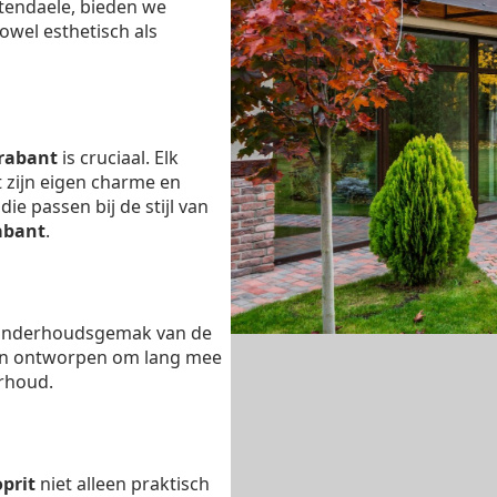
ttendaele, bieden we
owel esthetisch als
rabant
is cruciaal. Elk
t zijn eigen charme en
ie passen bij de stijl van
abant
.
 onderhoudsgemak van de
ijn ontworpen om lang mee
rhoud.
oprit
niet alleen praktisch