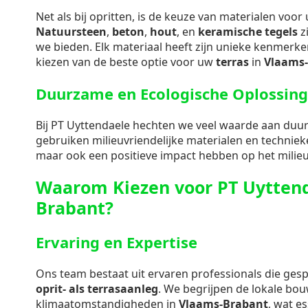
Net als bij opritten, is de keuze van materialen voo
Natuursteen
,
beton
,
hout
, en
keramische tegels
zi
we bieden. Elk materiaal heeft zijn unieke kenmerken
kiezen van de beste optie voor uw
terras
in
Vlaams
Duurzame en Ecologische Oplossin
Bij PT Uyttendaele hechten we veel waarde aan duu
gebruiken milieuvriendelijke materialen en technieke
maar ook een positieve impact hebben op het milieu
Waarom Kiezen voor PT Uyttend
Brabant?
Ervaring en Expertise
Ons team bestaat uit ervaren professionals die gespe
oprit- als terrasaanleg
. We begrijpen de lokale bo
klimaatomstandigheden in
Vlaams-Brabant
, wat es