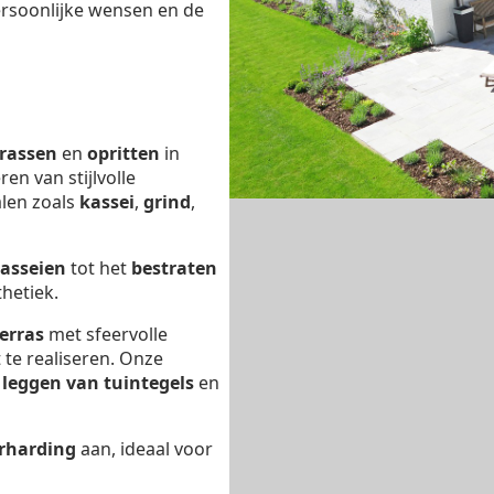
ersoonlijke wensen en de
rrassen
en
opritten
in
ren van stijlvolle
len zoals
kassei
,
grind
,
kasseien
tot het
bestraten
hetiek.
erras
met sfeervolle
 te realiseren. Onze
t
leggen van tuintegels
en
rharding
aan, ideaal voor