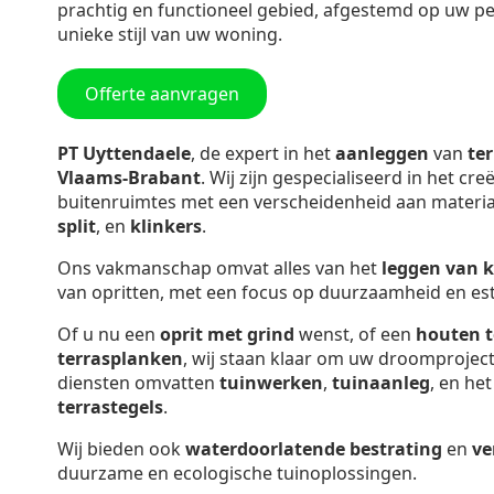
prachtig en functioneel gebied, afgestemd op uw p
unieke stijl van uw woning.
Offerte aanvragen
PT Uyttendaele
, de expert in het
aanleggen
van
te
Vlaams-Brabant
. Wij zijn gespecialiseerd in het creë
buitenruimtes met een verscheidenheid aan materia
split
, en
klinkers
.
Ons vakmanschap omvat alles van het
leggen van 
van opritten, met een focus op duurzaamheid en est
Of u nu een
oprit met grind
wenst, of een
houten t
terrasplanken
, wij staan klaar om uw droomproject
diensten omvatten
tuinwerken
,
tuinaanleg
, en he
terrastegels
.
Wij bieden ook
waterdoorlatende bestrating
en
ve
duurzame en ecologische tuinoplossingen.