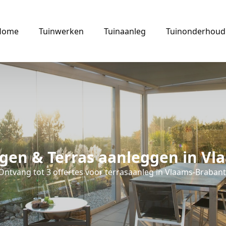
Home
Tuinwerken
Tuinaanleg
Tuinonderhoud
ggen & Terras aanleggen in Vl
Ontvang tot 3 offertes voor terrasaanleg in Vlaams-Brabant