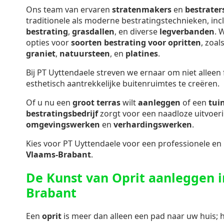
Ons team van ervaren
stratenmakers
en
bestrater
traditionele als moderne bestratingstechnieken, inc
bestrating
,
grasdallen
, en diverse
legverbanden
. 
opties voor
soorten bestrating voor opritten
, zoal
graniet
,
natuursteen
, en
platines
.
Bij PT Uyttendaele streven we ernaar om niet alleen
esthetisch aantrekkelijke buitenruimtes te creëren.
Of u nu een
groot terras
wilt
aanleggen
of een
tui
bestratingsbedrijf
zorgt voor een naadloze uitvoer
omgevingswerken
en
verhardingswerken
.
Kies voor PT Uyttendaele voor een professionele en
Vlaams-Brabant
.
De Kunst van Oprit aanleggen i
Brabant
Een
oprit
is meer dan alleen een pad naar uw huis; h