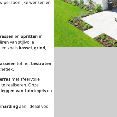
uw persoonlijke wensen en
rrassen
en
opritten
in
ëren van stijlvolle
len zoals
kassei
,
grind
,
kasseien
tot het
bestraten
hetiek.
erras
met sfeervolle
 te realiseren. Onze
t
leggen van tuintegels
en
rharding
aan, ideaal voor