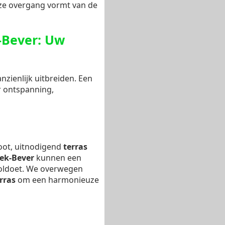
oze overgang vormt van de
-Bever: Uw
zienlijk uitbreiden. Een
r ontspanning,
root, uitnodigend
terras
ek-Bever
kunnen een
voldoet. We overwegen
rras
om een harmonieuze