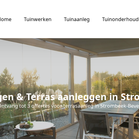
Home
Tuinwerken
Tuinaanleg
Tuinonderhoud
gen & Terras aanleggen in St
ntvang tot 3 offertes voor terrasaanleg in Strombeek-Beve