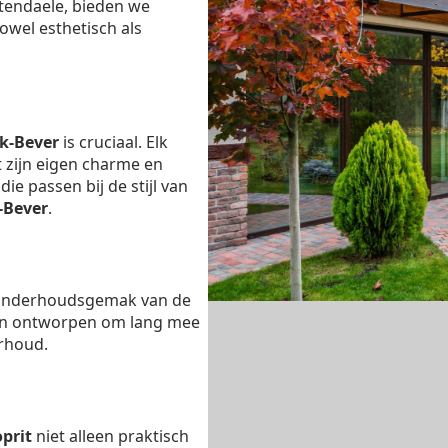
ttendaele, bieden we
owel esthetisch als
k-Bever
is cruciaal. Elk
t zijn eigen charme en
ie passen bij de stijl van
-Bever
.
 onderhoudsgemak van de
ijn ontworpen om lang mee
rhoud.
oprit
niet alleen praktisch