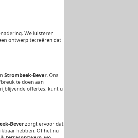
enadering. We luisteren
en ontwerp tecreëren dat
in
Strombeek-Bever
. Ons
afbreuk te doen aan
jblijvende offertes, kunt u
eek-Bever
zorgt ervoor dat
chikbaar hebben. Of het nu
ijk
terrasontwerp
, we