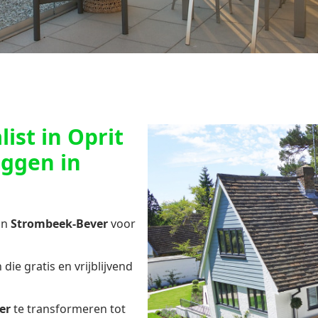
ist in Oprit
eggen in
in
Strombeek-Bever
voor
die gratis en vrijblijvend
er
te transformeren tot