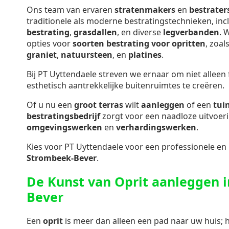
Ons team van ervaren
stratenmakers
en
bestrater
traditionele als moderne bestratingstechnieken, inc
bestrating
,
grasdallen
, en diverse
legverbanden
. 
opties voor
soorten bestrating voor opritten
, zoal
graniet
,
natuursteen
, en
platines
.
Bij PT Uyttendaele streven we ernaar om niet alleen
esthetisch aantrekkelijke buitenruimtes te creëren.
Of u nu een
groot terras
wilt
aanleggen
of een
tui
bestratingsbedrijf
zorgt voor een naadloze uitvoer
omgevingswerken
en
verhardingswerken
.
Kies voor PT Uyttendaele voor een professionele en
Strombeek-Bever
.
De Kunst van Oprit aanleggen 
Bever
Een
oprit
is meer dan alleen een pad naar uw huis; h