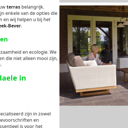
r uw
terras
belangrijk.
jn enkele van de opties die
 en wij helpen u bij het
ek-Bever
.
gen
rzaamheid en ecologie. We
n die niet alleen mooi zijn,
.
aele in
cialiseerd zijn in zowel
uwvoorschriften en
ssentieel is voor het