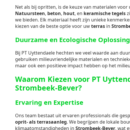
Net als bij opritten, is de keuze van materialen voo
Natuursteen
,
beton
,
hout
, en
keramische tegels
zi
we bieden. Elk materiaal heeft zijn unieke kenmerken
kiezen van de beste optie voor uw
terras
in
Strombe
Duurzame en Ecologische Oplossin
Bij PT Uyttendaele hechten we veel waarde aan duu
gebruiken milieuvriendelijke materialen en technieke
maar ook een positieve impact hebben op het milieu
Waarom Kiezen voor PT Uyttend
Strombeek-Bever?
Ervaring en Expertise
Ons team bestaat uit ervaren professionals die gespe
oprit- als terrasaanleg
. We begrijpen de lokale bo
klimaatomstandigheden in
Strombeek-Bever
, wat e