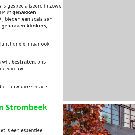
s
is gespecialiseerd in zowel
lusief
gebakken
Wij bieden een scala aan
s
gebakken klinkers
,
 functionele, maar ook
n
wilt
bestraten
, ons
ing van uw
 betrouwbare service in
in Strombeek-
et is een essentieel