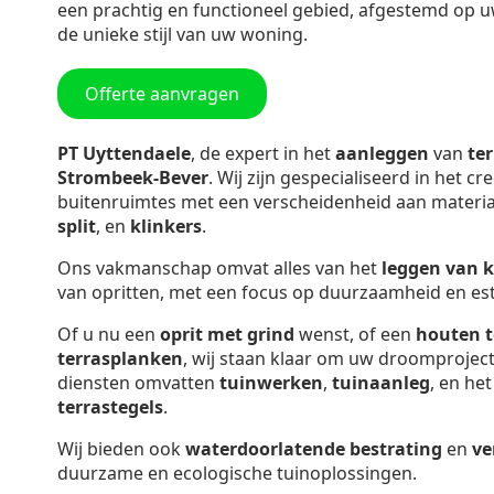
een prachtig en functioneel gebied, afgestemd op 
de unieke stijl van uw woning.
Offerte aanvragen
PT Uyttendaele
, de expert in het
aanleggen
van
te
Strombeek-Bever
. Wij zijn gespecialiseerd in het cre
buitenruimtes met een verscheidenheid aan materia
split
, en
klinkers
.
Ons vakmanschap omvat alles van het
leggen van 
van opritten, met een focus op duurzaamheid en est
Of u nu een
oprit met grind
wenst, of een
houten t
terrasplanken
, wij staan klaar om uw droomproject
diensten omvatten
tuinwerken
,
tuinaanleg
, en he
terrastegels
.
Wij bieden ook
waterdoorlatende bestrating
en
ve
duurzame en ecologische tuinoplossingen.