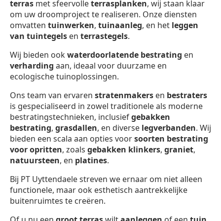
terras
met sfeervolle
terrasplanken
, wij staan klaar
om uw droomproject te realiseren. Onze diensten
omvatten
tuinwerken
,
tuinaanleg
, en het
leggen
van tuintegels
en
terrastegels
.
Wij bieden ook
waterdoorlatende bestrating
en
verharding
aan, ideaal voor duurzame en
ecologische tuinoplossingen.
Ons team van ervaren
stratenmakers
en
bestraters
is gespecialiseerd in zowel traditionele als moderne
bestratingstechnieken, inclusief
gebakken
bestrating
,
grasdallen
, en diverse
legverbanden
. Wij
bieden een scala aan opties voor
soorten bestrating
voor opritten
, zoals
gebakken klinkers
,
graniet
,
natuursteen
, en
platines
.
Bij PT Uyttendaele streven we ernaar om niet alleen
functionele, maar ook esthetisch aantrekkelijke
buitenruimtes te creëren.
Of u nu een
groot terras
wilt
aanleggen
of een
tuin