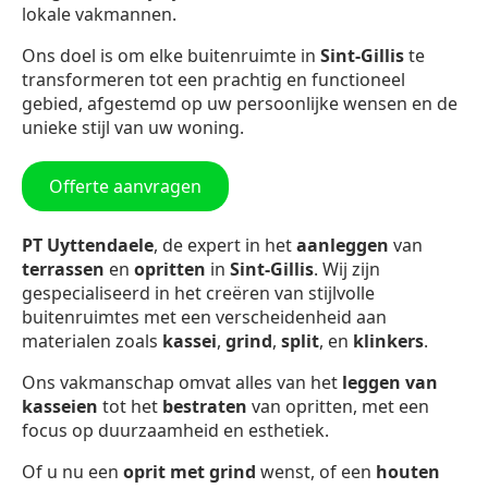
lokale vakmannen.
Ons doel is om elke buitenruimte in
Sint-Gillis
te
transformeren tot een prachtig en functioneel
gebied, afgestemd op uw persoonlijke wensen en de
unieke stijl van uw woning.
Offerte aanvragen
PT Uyttendaele
, de expert in het
aanleggen
van
terrassen
en
opritten
in
Sint-Gillis
. Wij zijn
gespecialiseerd in het creëren van stijlvolle
buitenruimtes met een verscheidenheid aan
materialen zoals
kassei
,
grind
,
split
, en
klinkers
.
Ons vakmanschap omvat alles van het
leggen van
kasseien
tot het
bestraten
van opritten, met een
focus op duurzaamheid en esthetiek.
Of u nu een
oprit met grind
wenst, of een
houten