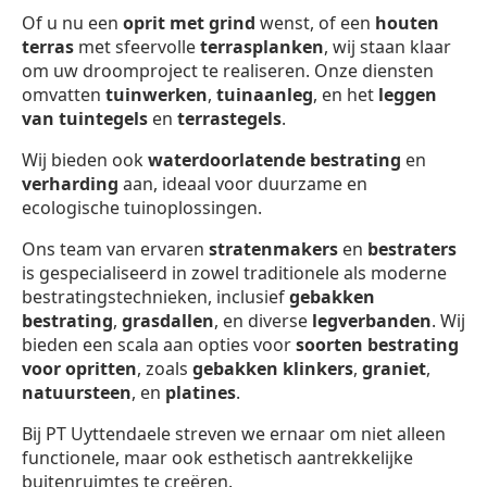
Of u nu een
oprit met grind
wenst, of een
houten
terras
met sfeervolle
terrasplanken
, wij staan klaar
om uw droomproject te realiseren. Onze diensten
omvatten
tuinwerken
,
tuinaanleg
, en het
leggen
van tuintegels
en
terrastegels
.
Wij bieden ook
waterdoorlatende bestrating
en
verharding
aan, ideaal voor duurzame en
ecologische tuinoplossingen.
Ons team van ervaren
stratenmakers
en
bestraters
is gespecialiseerd in zowel traditionele als moderne
bestratingstechnieken, inclusief
gebakken
bestrating
,
grasdallen
, en diverse
legverbanden
. Wij
bieden een scala aan opties voor
soorten bestrating
voor opritten
, zoals
gebakken klinkers
,
graniet
,
natuursteen
, en
platines
.
Bij PT Uyttendaele streven we ernaar om niet alleen
functionele, maar ook esthetisch aantrekkelijke
buitenruimtes te creëren.