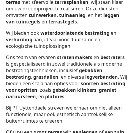
terras
met sfeervolle
terrasplanken
, wij staan klaar
om uw droomproject te realiseren. Onze diensten
omvatten
tuinwerken
,
tuinaanleg
, en het
leggen
van tuintegels
en
terrastegels
.
Wij bieden ook
waterdoorlatende bestrating
en
verharding
aan, ideaal voor duurzame en
ecologische tuinoplossingen.
Ons team van ervaren
stratenmakers
en
bestraters
is gespecialiseerd in zowel traditionele als moderne
bestratingstechnieken, inclusief
gebakken
bestrating
,
grasdallen
, en diverse
legverbanden
. Wij
bieden een scala aan opties voor
soorten bestrating
voor opritten
, zoals
gebakken klinkers
,
graniet
,
natuursteen
, en
platines
.
Bij PT Uyttendaele streven we ernaar om niet alleen
functionele, maar ook esthetisch aantrekkelijke
buitenruimtes te creëren.
Of u nu een
groot terras
wilt
aanleggen
of een
tuin