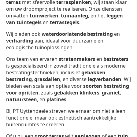
terras
met sfeervolle
terrasplanken
, wij staan klaar
om uw droomproject te realiseren. Onze diensten
omvatten
tuinwerken
,
tuinaanleg
, en het
leggen
van tuintegels
en
terrastegels
.
Wij bieden ook
waterdoorlatende bestrating
en
verharding
aan, ideaal voor duurzame en
ecologische tuinoplossingen.
Ons team van ervaren
stratenmakers
en
bestraters
is gespecialiseerd in zowel traditionele als moderne
bestratingstechnieken, inclusief
gebakken
bestrating
,
grasdallen
, en diverse
legverbanden
. Wij
bieden een scala aan opties voor
soorten bestrating
voor opritten
, zoals
gebakken klinkers
,
graniet
,
natuursteen
, en
platines
.
Bij PT Uyttendaele streven we ernaar om niet alleen
functionele, maar ook esthetisch aantrekkelijke
buitenruimtes te creëren.
Of u nu een
groot terras
wilt
aanleggen
of een
tuin