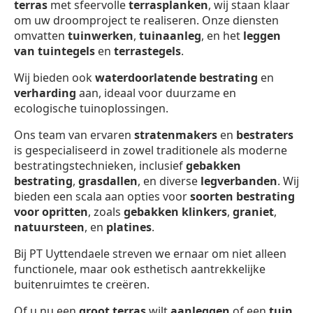
terras
met sfeervolle
terrasplanken
, wij staan klaar
om uw droomproject te realiseren. Onze diensten
omvatten
tuinwerken
,
tuinaanleg
, en het
leggen
van tuintegels
en
terrastegels
.
Wij bieden ook
waterdoorlatende bestrating
en
verharding
aan, ideaal voor duurzame en
ecologische tuinoplossingen.
Ons team van ervaren
stratenmakers
en
bestraters
is gespecialiseerd in zowel traditionele als moderne
bestratingstechnieken, inclusief
gebakken
bestrating
,
grasdallen
, en diverse
legverbanden
. Wij
bieden een scala aan opties voor
soorten bestrating
voor opritten
, zoals
gebakken klinkers
,
graniet
,
natuursteen
, en
platines
.
Bij PT Uyttendaele streven we ernaar om niet alleen
functionele, maar ook esthetisch aantrekkelijke
buitenruimtes te creëren.
Of u nu een
groot terras
wilt
aanleggen
of een
tuin