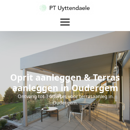
Oprit aanleggen & Terras
aanleggen in Oudergem
Ontvang tot 3 offertes voor terrasaanleg in
Oudergem.