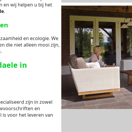
 en wij helpen u bij het
de
.
gen
rzaamheid en ecologie. We
n die niet alleen mooi zijn,
.
aele in
cialiseerd zijn in zowel
uwvoorschriften en
l is voor het leveren van