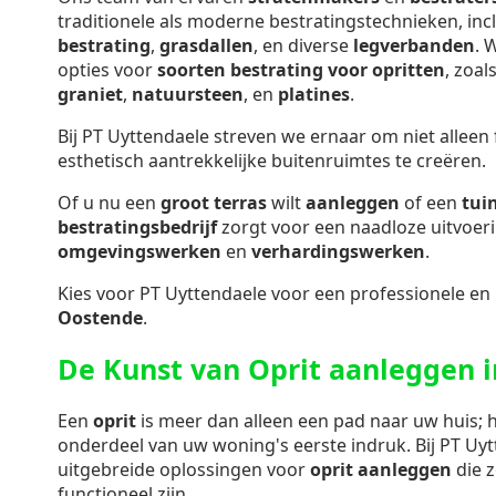
traditionele als moderne bestratingstechnieken, inc
bestrating
,
grasdallen
, en diverse
legverbanden
. 
opties voor
soorten bestrating voor opritten
, zoal
graniet
,
natuursteen
, en
platines
.
Bij PT Uyttendaele streven we ernaar om niet alleen
esthetisch aantrekkelijke buitenruimtes te creëren.
Of u nu een
groot terras
wilt
aanleggen
of een
tui
bestratingsbedrijf
zorgt voor een naadloze uitvoer
omgevingswerken
en
verhardingswerken
.
Kies voor PT Uyttendaele voor een professionele en
Oostende
.
De Kunst van Oprit aanleggen 
Een
oprit
is meer dan alleen een pad naar uw huis; h
onderdeel van uw woning's eerste indruk. Bij PT Uy
uitgebreide oplossingen voor
oprit aanleggen
die z
functioneel zijn.