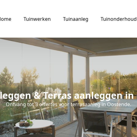
Home
Tuinwerken
Tuinaanleg
Tuinonderhoud
leggen & Terras aanleggen in
Ontvang tot 3 offertes voor terrasaanleg in Oostende.