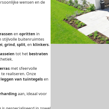
ersoonlijke wensen en de
rrassen
en
opritten
in
n stijlvolle buitenruimtes
ei
,
grind
,
split
, en
klinkers
.
kasseien
tot het
bestraten
hetiek.
erras
met sfeervolle
 te realiseren. Onze
t
leggen van tuintegels
en
rharding
aan, ideaal voor
s
is gespecialiseerd in zowel