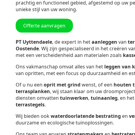
prachtig en functioneel gebied, afgestemd op uw p
unieke stijl van uw woning.
Offerte aanvragen
PT Uyttendaele
, de expert in het
aanleggen
van
te
Oostende
. Wij zijn gespecialiseerd in het creëren va
met een verscheidenheid aan materialen zoals
kass
Ons vakmanschap omvat alles van het
leggen van 
van opritten, met een focus op duurzaamheid en est
Of u nu een
oprit met grind
wenst, of een
houten t
terrasplanken
, wij staan klaar om uw droomproject
diensten omvatten
tuinwerken
,
tuinaanleg
, en he
terrastegels
.
Wij bieden ook
waterdoorlatende bestrating
en
ve
duurzame en ecologische tuinoplossingen.
Ons team van ervaren
stratenmakers
en
bestrater