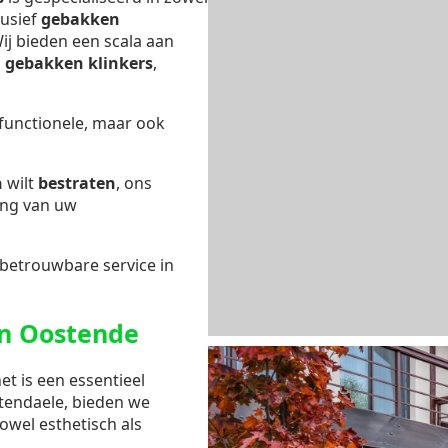
lusief
gebakken
Wij bieden een scala aan
s
gebakken klinkers
,
 functionele, maar ook
n
wilt
bestraten
, ons
ing van uw
 betrouwbare service in
in Oostende
et is een essentieel
ttendaele, bieden we
owel esthetisch als