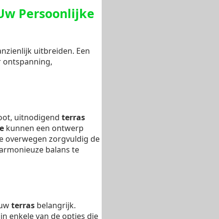
Uw Persoonlijke
zienlijk uitbreiden. Een
r ontspanning,
root, uitnodigend
terras
e
kunnen een ontwerp
We overwegen zorgvuldig de
rmonieuze balans te
r uw
terras
belangrijk.
jn enkele van de opties die