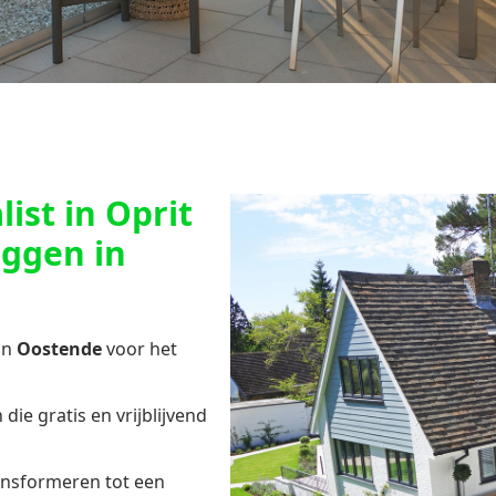
ist in Oprit
eggen in
in
Oostende
voor het
die gratis en vrijblijvend
ansformeren tot een