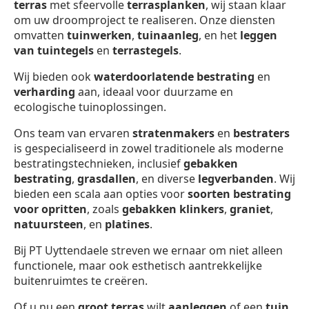
terras
met sfeervolle
terrasplanken
, wij staan klaar
om uw droomproject te realiseren. Onze diensten
omvatten
tuinwerken
,
tuinaanleg
, en het
leggen
van tuintegels
en
terrastegels
.
Wij bieden ook
waterdoorlatende bestrating
en
verharding
aan, ideaal voor duurzame en
ecologische tuinoplossingen.
Ons team van ervaren
stratenmakers
en
bestraters
is gespecialiseerd in zowel traditionele als moderne
bestratingstechnieken, inclusief
gebakken
bestrating
,
grasdallen
, en diverse
legverbanden
. Wij
bieden een scala aan opties voor
soorten bestrating
voor opritten
, zoals
gebakken klinkers
,
graniet
,
natuursteen
, en
platines
.
Bij PT Uyttendaele streven we ernaar om niet alleen
functionele, maar ook esthetisch aantrekkelijke
buitenruimtes te creëren.
Of u nu een
groot terras
wilt
aanleggen
of een
tuin