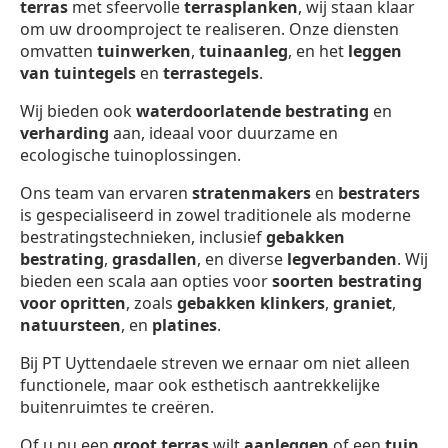
terras
met sfeervolle
terrasplanken
, wij staan klaar
om uw droomproject te realiseren. Onze diensten
omvatten
tuinwerken
,
tuinaanleg
, en het
leggen
van tuintegels
en
terrastegels
.
Wij bieden ook
waterdoorlatende bestrating
en
verharding
aan, ideaal voor duurzame en
ecologische tuinoplossingen.
Ons team van ervaren
stratenmakers
en
bestraters
is gespecialiseerd in zowel traditionele als moderne
bestratingstechnieken, inclusief
gebakken
bestrating
,
grasdallen
, en diverse
legverbanden
. Wij
bieden een scala aan opties voor
soorten bestrating
voor opritten
, zoals
gebakken klinkers
,
graniet
,
natuursteen
, en
platines
.
Bij PT Uyttendaele streven we ernaar om niet alleen
functionele, maar ook esthetisch aantrekkelijke
buitenruimtes te creëren.
Of u nu een
groot terras
wilt
aanleggen
of een
tuin