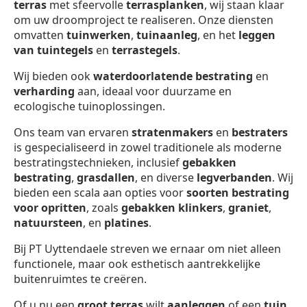
terras
met sfeervolle
terrasplanken
, wij staan klaar
om uw droomproject te realiseren. Onze diensten
omvatten
tuinwerken
,
tuinaanleg
, en het
leggen
van tuintegels
en
terrastegels
.
Wij bieden ook
waterdoorlatende bestrating
en
verharding
aan, ideaal voor duurzame en
ecologische tuinoplossingen.
Ons team van ervaren
stratenmakers
en
bestraters
is gespecialiseerd in zowel traditionele als moderne
bestratingstechnieken, inclusief
gebakken
bestrating
,
grasdallen
, en diverse
legverbanden
. Wij
bieden een scala aan opties voor
soorten bestrating
voor opritten
, zoals
gebakken klinkers
,
graniet
,
natuursteen
, en
platines
.
Bij PT Uyttendaele streven we ernaar om niet alleen
functionele, maar ook esthetisch aantrekkelijke
buitenruimtes te creëren.
Of u nu een
groot terras
wilt
aanleggen
of een
tuin