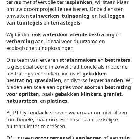
terras
met sfeervolle
terrasplanken
, wij staan klaar
om uw droomproject te realiseren. Onze diensten
omvatten
tuinwerken
,
tuinaanleg
, en het
leggen
van tuintegels
en
terrastegels
.
Wij bieden ook
waterdoorlatende bestrating
en
verharding
aan, ideaal voor duurzame en
ecologische tuinoplossingen.
Ons team van ervaren
stratenmakers
en
bestraters
is gespecialiseerd in zowel traditionele als moderne
bestratingstechnieken, inclusief
gebakken
bestrating
,
grasdallen
, en diverse
legverbanden
. Wij
bieden een scala aan opties voor
soorten bestrating
voor opritten
, zoals
gebakken klinkers
,
graniet
,
natuursteen
, en
platines
.
Bij PT Uyttendaele streven we ernaar om niet alleen
functionele, maar ook esthetisch aantrekkelijke
buitenruimtes te creëren.
Of u nu een
groot terras
wilt
aanleggen
of een
tuin