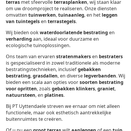
terras
met sfeervolle
terrasplanken
, wij staan klaar
om uw droomproject te realiseren. Onze diensten
omvatten
tuinwerken
,
tuinaanleg
, en het
leggen
van tuintegels
en
terrastegels
.
Wij bieden ook
waterdoorlatende bestrating
en
verharding
aan, ideaal voor duurzame en
ecologische tuinoplossingen.
Ons team van ervaren
stratenmakers
en
bestraters
is gespecialiseerd in zowel traditionele als moderne
bestratingstechnieken, inclusief
gebakken
bestrating
,
grasdallen
, en diverse
legverbanden
. Wij
bieden een scala aan opties voor
soorten bestrating
voor opritten
, zoals
gebakken klinkers
,
graniet
,
natuursteen
, en
platines
.
Bij PT Uyttendaele streven we ernaar om niet alleen
functionele, maar ook esthetisch aantrekkelijke
buitenruimtes te creëren.
Of u nu een
groot terras
wilt
aanleggen
of een
tuin