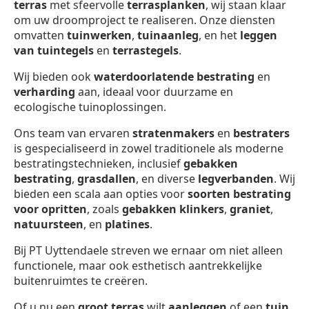
terras
met sfeervolle
terrasplanken
, wij staan klaar
om uw droomproject te realiseren. Onze diensten
omvatten
tuinwerken
,
tuinaanleg
, en het
leggen
van tuintegels
en
terrastegels
.
Wij bieden ook
waterdoorlatende bestrating
en
verharding
aan, ideaal voor duurzame en
ecologische tuinoplossingen.
Ons team van ervaren
stratenmakers
en
bestraters
is gespecialiseerd in zowel traditionele als moderne
bestratingstechnieken, inclusief
gebakken
bestrating
,
grasdallen
, en diverse
legverbanden
. Wij
bieden een scala aan opties voor
soorten bestrating
voor opritten
, zoals
gebakken klinkers
,
graniet
,
natuursteen
, en
platines
.
Bij PT Uyttendaele streven we ernaar om niet alleen
functionele, maar ook esthetisch aantrekkelijke
buitenruimtes te creëren.
Of u nu een
groot terras
wilt
aanleggen
of een
tuin