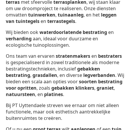
terras
met sfeervolle
terrasplanken
, wij staan klaar
om uw droomproject te realiseren. Onze diensten
omvatten
tuinwerken
,
tuinaanleg
, en het
leggen
van tuintegels
en
terrastegels
.
Wij bieden ook
waterdoorlatende bestrating
en
verharding
aan, ideaal voor duurzame en
ecologische tuinoplossingen.
Ons team van ervaren
stratenmakers
en
bestraters
is gespecialiseerd in zowel traditionele als moderne
bestratingstechnieken, inclusief
gebakken
bestrating
,
grasdallen
, en diverse
legverbanden
. Wij
bieden een scala aan opties voor
soorten bestrating
voor opritten
, zoals
gebakken klinkers
,
graniet
,
natuursteen
, en
platines
.
Bij PT Uyttendaele streven we ernaar om niet alleen
functionele, maar ook esthetisch aantrekkelijke
buitenruimtes te creëren.
Of u nu een
groot terras
wilt
aanleggen
of een
tuin