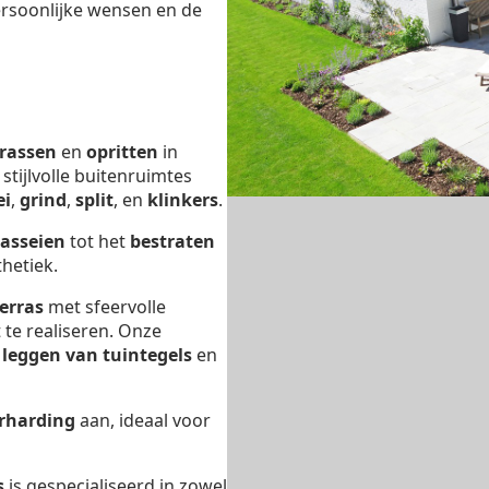
ersoonlijke wensen en de
rrassen
en
opritten
in
 stijlvolle buitenruimtes
ei
,
grind
,
split
, en
klinkers
.
kasseien
tot het
bestraten
hetiek.
erras
met sfeervolle
 te realiseren. Onze
t
leggen van tuintegels
en
rharding
aan, ideaal voor
s
is gespecialiseerd in zowel