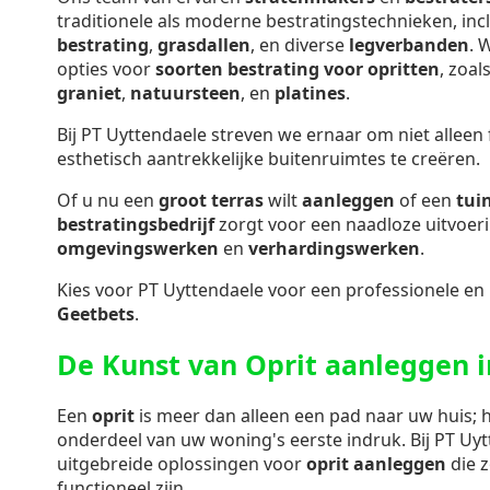
traditionele als moderne bestratingstechnieken, inc
bestrating
,
grasdallen
, en diverse
legverbanden
. 
opties voor
soorten bestrating voor opritten
, zoal
graniet
,
natuursteen
, en
platines
.
Bij PT Uyttendaele streven we ernaar om niet alleen
esthetisch aantrekkelijke buitenruimtes te creëren.
Of u nu een
groot terras
wilt
aanleggen
of een
tui
bestratingsbedrijf
zorgt voor een naadloze uitvoer
omgevingswerken
en
verhardingswerken
.
Kies voor PT Uyttendaele voor een professionele en
Geetbets
.
De Kunst van Oprit aanleggen i
Een
oprit
is meer dan alleen een pad naar uw huis; h
onderdeel van uw woning's eerste indruk. Bij PT Uy
uitgebreide oplossingen voor
oprit aanleggen
die z
functioneel zijn.