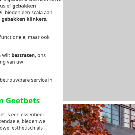
lusief
gebakken
Wij bieden een scala aan
s
gebakken klinkers
,
 functionele, maar ook
n
wilt
bestraten
, ons
ing van uw
 betrouwbare service in
n Geetbets
et is een essentieel
ttendaele, bieden we
owel esthetisch als