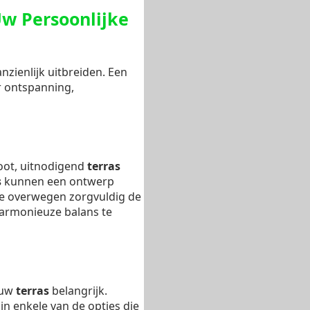
Uw Persoonlijke
zienlijk uitbreiden. Een
r ontspanning,
root, uitnodigend
terras
s
kunnen een ontwerp
We overwegen zorgvuldig de
rmonieuze balans te
r uw
terras
belangrijk.
jn enkele van de opties die