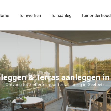
Home
Tuinwerken
Tuinaanleg
Tuinonderhoud
nleggen & Terras aanleggen in
Ontvang tot 3 offertes voor terrasaanleg in Geetbets.