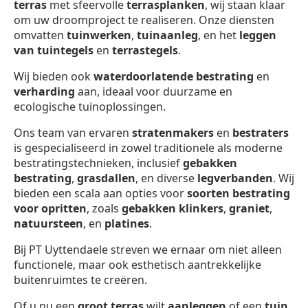
terras
met sfeervolle
terrasplanken
, wij staan klaar
om uw droomproject te realiseren. Onze diensten
omvatten
tuinwerken
,
tuinaanleg
, en het
leggen
van tuintegels
en
terrastegels
.
Wij bieden ook
waterdoorlatende bestrating
en
verharding
aan, ideaal voor duurzame en
ecologische tuinoplossingen.
Ons team van ervaren
stratenmakers
en
bestraters
is gespecialiseerd in zowel traditionele als moderne
bestratingstechnieken, inclusief
gebakken
bestrating
,
grasdallen
, en diverse
legverbanden
. Wij
bieden een scala aan opties voor
soorten bestrating
voor opritten
, zoals
gebakken klinkers
,
graniet
,
natuursteen
, en
platines
.
Bij PT Uyttendaele streven we ernaar om niet alleen
functionele, maar ook esthetisch aantrekkelijke
buitenruimtes te creëren.
Of u nu een
groot terras
wilt
aanleggen
of een
tuin