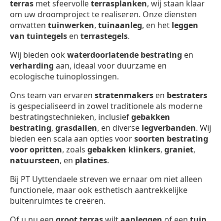
terras
met sfeervolle
terrasplanken
, wij staan klaar
om uw droomproject te realiseren. Onze diensten
omvatten
tuinwerken
,
tuinaanleg
, en het
leggen
van tuintegels
en
terrastegels
.
Wij bieden ook
waterdoorlatende bestrating
en
verharding
aan, ideaal voor duurzame en
ecologische tuinoplossingen.
Ons team van ervaren
stratenmakers
en
bestraters
is gespecialiseerd in zowel traditionele als moderne
bestratingstechnieken, inclusief
gebakken
bestrating
,
grasdallen
, en diverse
legverbanden
. Wij
bieden een scala aan opties voor
soorten bestrating
voor opritten
, zoals
gebakken klinkers
,
graniet
,
natuursteen
, en
platines
.
Bij PT Uyttendaele streven we ernaar om niet alleen
functionele, maar ook esthetisch aantrekkelijke
buitenruimtes te creëren.
Of u nu een
groot terras
wilt
aanleggen
of een
tuin