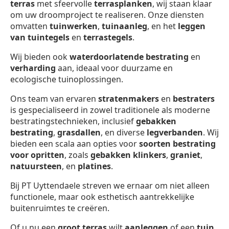
terras
met sfeervolle
terrasplanken
, wij staan klaar
om uw droomproject te realiseren. Onze diensten
omvatten
tuinwerken
,
tuinaanleg
, en het
leggen
van tuintegels
en
terrastegels
.
Wij bieden ook
waterdoorlatende bestrating
en
verharding
aan, ideaal voor duurzame en
ecologische tuinoplossingen.
Ons team van ervaren
stratenmakers
en
bestraters
is gespecialiseerd in zowel traditionele als moderne
bestratingstechnieken, inclusief
gebakken
bestrating
,
grasdallen
, en diverse
legverbanden
. Wij
bieden een scala aan opties voor
soorten bestrating
voor opritten
, zoals
gebakken klinkers
,
graniet
,
natuursteen
, en
platines
.
Bij PT Uyttendaele streven we ernaar om niet alleen
functionele, maar ook esthetisch aantrekkelijke
buitenruimtes te creëren.
Of u nu een
groot terras
wilt
aanleggen
of een
tuin