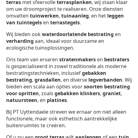
terras
met sfeervolle
terrasplanken
, wij staan klaar
om uw droomproject te realiseren. Onze diensten
omvatten
tuinwerken
,
tuinaanleg
, en het
leggen
van tuintegels
en
terrastegels
.
Wij bieden ook
waterdoorlatende bestrating
en
verharding
aan, ideaal voor duurzame en
ecologische tuinoplossingen.
Ons team van ervaren
stratenmakers
en
bestraters
is gespecialiseerd in zowel traditionele als moderne
bestratingstechnieken, inclusief
gebakken
bestrating
,
grasdallen
, en diverse
legverbanden
. Wij
bieden een scala aan opties voor
soorten bestrating
voor opritten
, zoals
gebakken klinkers
,
graniet
,
natuursteen
, en
platines
.
Bij PT Uyttendaele streven we ernaar om niet alleen
functionele, maar ook esthetisch aantrekkelijke
buitenruimtes te creëren.
Of u nu een
groot terras
wilt
aanleggen
of een
tuin