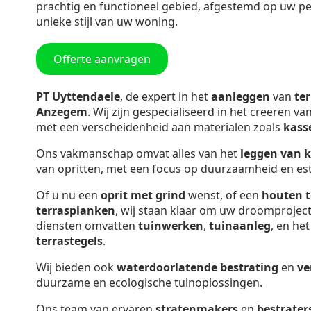
prachtig en functioneel gebied, afgestemd op uw p
unieke stijl van uw woning.
Offerte aanvragen
PT Uyttendaele
, de expert in het
aanleggen
van
te
Anzegem
. Wij zijn gespecialiseerd in het creëren va
met een verscheidenheid aan materialen zoals
kass
Ons vakmanschap omvat alles van het
leggen van 
van opritten, met een focus op duurzaamheid en est
Of u nu een
oprit met grind
wenst, of een
houten t
terrasplanken
, wij staan klaar om uw droomproject
diensten omvatten
tuinwerken
,
tuinaanleg
, en he
terrastegels
.
Wij bieden ook
waterdoorlatende bestrating
en
ve
duurzame en ecologische tuinoplossingen.
Ons team van ervaren
stratenmakers
en
bestrater