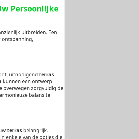
Uw Persoonlijke
zienlijk uitbreiden. Een
r ontspanning,
root, uitnodigend
terras
m
kunnen een ontwerp
We overwegen zorgvuldig de
rmonieuze balans te
r uw
terras
belangrijk.
jn enkele van de opties die