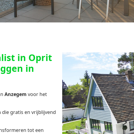
ist in Oprit
eggen in
in
Anzegem
voor het
die gratis en vrijblijvend
ansformeren tot een