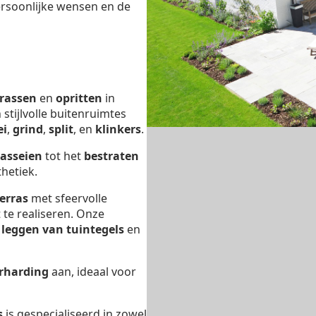
ersoonlijke wensen en de
rrassen
en
opritten
in
n stijlvolle buitenruimtes
ei
,
grind
,
split
, en
klinkers
.
kasseien
tot het
bestraten
hetiek.
erras
met sfeervolle
 te realiseren. Onze
t
leggen van tuintegels
en
rharding
aan, ideaal voor
s
is gespecialiseerd in zowel