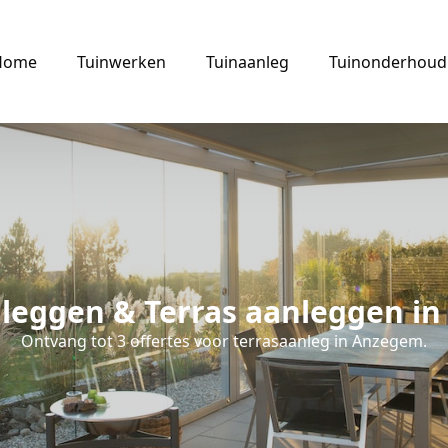
Home
Tuinwerken
Tuinaanleg
Tuinonderhoud
nleggen & Terras aanleggen i
Ontvang tot 3 offertes voor terrasaanleg in Anzegem.