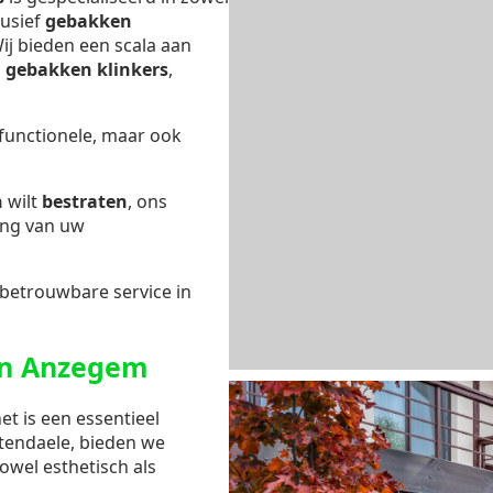
lusief
gebakken
Wij bieden een scala aan
s
gebakken klinkers
,
 functionele, maar ook
n
wilt
bestraten
, ons
ing van uw
 betrouwbare service in
in Anzegem
et is een essentieel
ttendaele, bieden we
owel esthetisch als