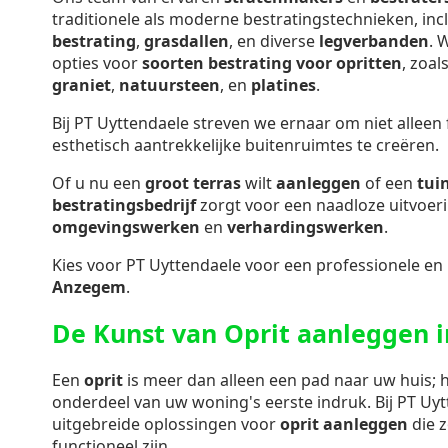
traditionele als moderne bestratingstechnieken, inc
bestrating
,
grasdallen
, en diverse
legverbanden
. 
opties voor
soorten bestrating voor opritten
, zoal
graniet
,
natuursteen
, en
platines
.
Bij PT Uyttendaele streven we ernaar om niet alleen
esthetisch aantrekkelijke buitenruimtes te creëren.
Of u nu een
groot terras
wilt
aanleggen
of een
tui
bestratingsbedrijf
zorgt voor een naadloze uitvoer
omgevingswerken
en
verhardingswerken
.
Kies voor PT Uyttendaele voor een professionele en
Anzegem
.
De Kunst van Oprit aanleggen 
Een
oprit
is meer dan alleen een pad naar uw huis; h
onderdeel van uw woning's eerste indruk. Bij PT Uy
uitgebreide oplossingen voor
oprit aanleggen
die z
functioneel zijn.